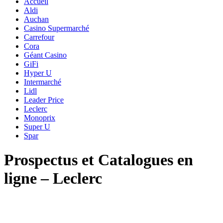
Accueil
Aldi
Auchan
Casino Supermarché
Carrefour
Cora
Géant Casino
GiFi
Hyper U
Intermarché
Lidl
Leader Price
Leclerc
Monoprix
Super U
Spar
Prospectus et Catalogues en
ligne – Leclerc