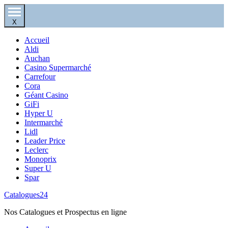
X
Accueil
Aldi
Auchan
Casino Supermarché
Carrefour
Cora
Géant Casino
GiFi
Hyper U
Intermarché
Lidl
Leader Price
Leclerc
Monoprix
Super U
Spar
Catalogues24
Nos Catalogues et Prospectus en ligne