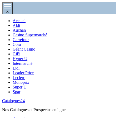
X
Accueil
Aldi
Auchan
Casino Supermarché
Carrefour
Cora
Géant Casino
GiFi
Hyper U
Intermarché
Lidl
Leader Price
Leclerc
Monoprix
Super U
Spar
Catalogues24
Nos Catalogues et Prospectus en ligne