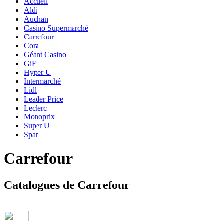
Accueil
Aldi
Auchan
Casino Supermarché
Carrefour
Cora
Géant Casino
GiFi
Hyper U
Intermarché
Lidl
Leader Price
Leclerc
Monoprix
Super U
Spar
Carrefour
Catalogues de Carrefour