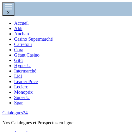
X
Accueil
Aldi
Auchan
Casino Supermarché
Carrefour
Cora
Géant Casino
GiFi
Hyper U
Intermarché
Lidl
Leader Price
Leclerc
Monoprix
Super U
Spar
Catalogues24
Nos Catalogues et Prospectus en ligne