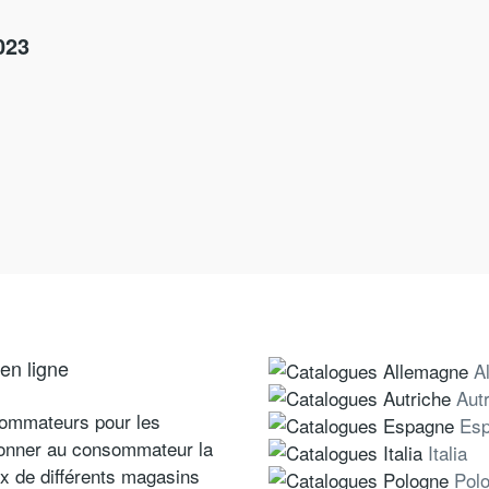
023
en ligne
A
Aut
sommateurs pour les
Es
donner au consommateur la
Italia
rix de différents magasins
Pol