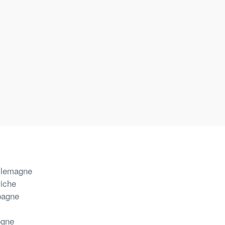
llemagne
riche
pagne
ogne