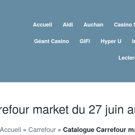
Accueil
Aldi
Auchan
Casino
Géant Casino
GiFi
Hyper U
I
Lecler
four market du 27 juin au
Accueil
»
Carrefour
»
Catalogue Carrefour ma