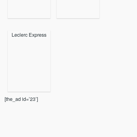
Leclerc Express
[the_ad id=’23’]