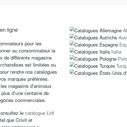
en ligne
A
Aut
sommateurs pour les
Es
donner au consommateur la
Italia
rix de différents magasins
Pol
archandises est limitées ou
Turq
 pour rendre nos catalogues
 vos marques préférées.
, les magasins d’animaux
 plus d’une centaine de
égories commerciales.
consultez le
catalogue Lidl
l que Crivit et
 très intéressant a