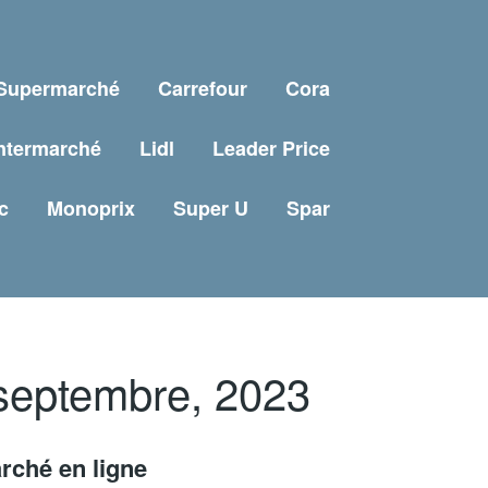
 Supermarché
Carrefour
Cora
ntermarché
Lidl
Leader Price
c
Monoprix
Super U
Spar
 septembre, 2023
rché en ligne