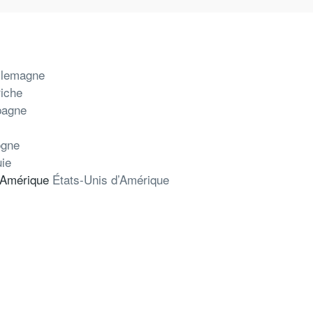
llemagne
riche
pagne
ogne
uie
États-Unis d’Amérique