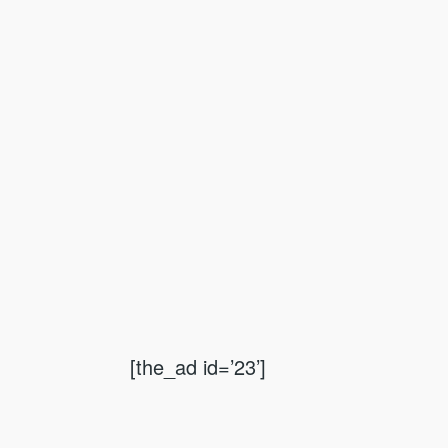
[the_ad id=’23’]