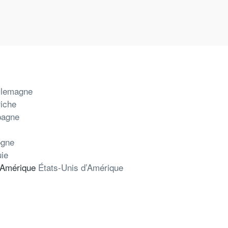
llemagne
riche
pagne
ogne
uie
États-Unis d’Amérique